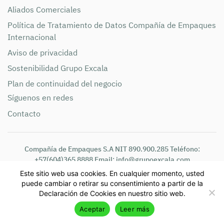
Aliados Comerciales
Política de Tratamiento de Datos Compañía de Empaques
Internacional
Aviso de privacidad
Sostenibilidad Grupo Excala
Plan de continuidad del negocio
Síguenos en redes
Contacto
Compañía de Empaques S.A NIT 890.900.285 Teléfono:
+57(604)365 8888 Email: info@grupoexcala.com
Dirección: Cra. 42 # 86- 25 Autopista Sur – Itagüí, Antioquia,
Este sitio web usa cookies. En cualquier momento, usted
Colombia
puede cambiar o retirar su consentimiento a partir de la
Este es un sitio seguro © 2026 Todos los derechos reservados
Declaración de Cookies en nuestro sitio web.
Aceptar
Leer más