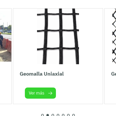
Geomalla Uniaxial
G
Ver más