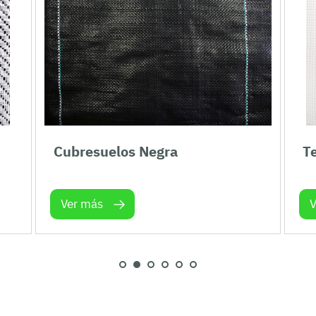
Cubresuelos Negra
T
Ver más
V