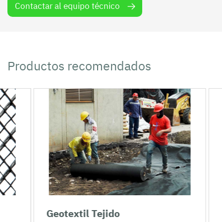
Contactar al equipo técnico
Productos recomendados
Geotextil Tejido
M