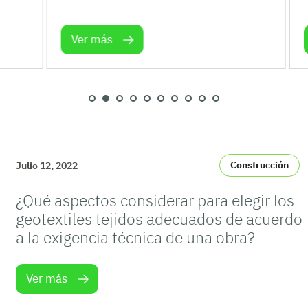
Ver más
V
Construcción
Julio 12, 2022
¿Qué aspectos considerar para elegir los
geotextiles tejidos adecuados de acuerdo
a la exigencia técnica de una obra?
Ver más