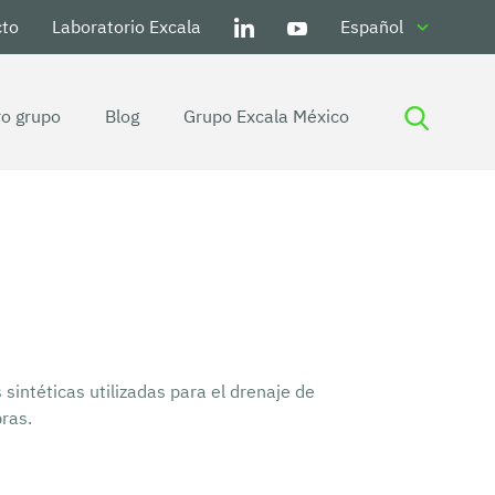
cto
Laboratorio Excala
Español
o grupo
Blog
Grupo Excala México
Tela Cubresuelos y Antimalezas
Control de plagas e insectos en
cultivos
Malla / Tela cortavientos para
cultivos
Malla antipájaros: un aliado
imprescindible para la agricultura
Protege tus cultivos con nuestra tela
sintéticas utilizadas para el drenaje de
/ malla antigranizo
Protege tus cultivos ante la
ras.
radiación solar con la tela sombrío
Secado
Lona recolectora de café: Ideal para