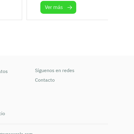
Ver más
V
Síguenos en redes
atos
Contacto
cio