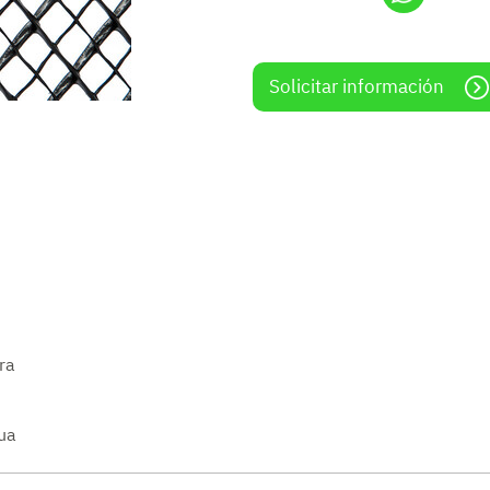
cos
Empaques para fertilizantes
ciones
Empaques para granos y
Solicitar información
cereales: Cómo proteger y
conservar tus productos
Empaques para harina
Soluciones de empaque para
minerales y químicos
Costal de naranjas y otros
cítricos
Saco de papa o saco de arpilla
ra
Empaques ideales para el
embalaje de pescado fresco
gua
Empaque de sal: Conoce las
opciones que ofrecemos para