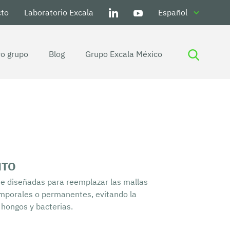
cto
Laboratorio Excala
Español
o grupo
Blog
Grupo Excala México
Tela Cubresuelos y Antimalezas
Control de plagas e insectos en
cultivos
Malla / Tela cortavientos para
cultivos
Malla antipájaros: un aliado
imprescindible para la agricultura
NTO
Protege tus cultivos con nuestra tela
te diseñadas para reemplazar las mallas
/ malla antigranizo
Protege tus cultivos ante la
mporales o permanentes, evitando la
radiación solar con la tela sombrío
e hongos y bacterias.
Secado
Lona recolectora de café: Ideal para