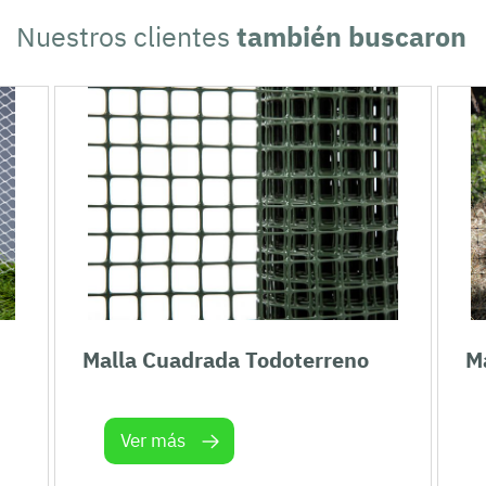
Nuestros clientes
también buscaron
Malla Cuadrada Todoterreno
Ma
Ver más